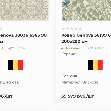
enova 38036 6565 90
Ковер Genova 38199 6
см
200x290 см
Арт.: 185737
Арт.: 60033
 1
Доступно: 1
Страна:
Бельгия
л:
Вискоза
Материал:
Вискоза
б.
/шт
39 579
руб.
/шт