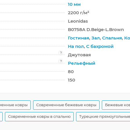
10 мм
2200 г/м²
Leonidas
B0758A D.Beige-L.Brown
Гостиная
,
Зал
,
Спальня
,
Ко
На пол
,
С бахромой
?
Джутовая
?
Рельефный
80
150
менные ковры
Современные бежевые ковры
Бежевые ков
Современные ковры в спальню
Турецкие прямоугольные