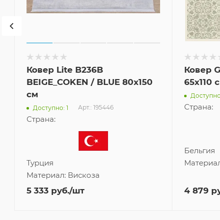
Ковер Lite B236B
Ковер G
BEIGE_COKEN / BLUE 80x150
65x110 
см
Доступно:
Страна:
Арт.: 195446
Доступно: 1
Страна:
Бельгия
Турция
Материа
Материал:
Вискоза
5 333
руб.
/шт
4 879
ру