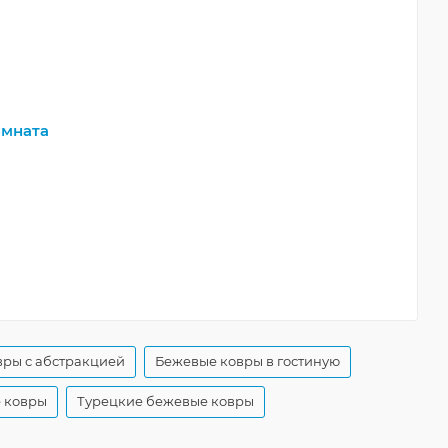
мната
ры с абстракцией
Бежевые ковры в гостиную
 ковры
Турецкие бежевые ковры