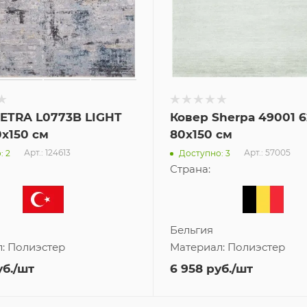
PETRA L0773B LIGHT
Ковер Sherpa 49001 6
x150 см
80x150 см
Арт.: 124613
Арт.: 57005
: 2
Доступно: 3
Страна:
Бельгия
л:
Полиэстер
Материал:
Полиэстер
б.
/шт
6 958
руб.
/шт