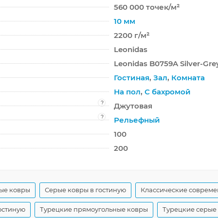
560 000 точек/м²
10 мм
2200 г/м²
Leonidas
Leonidas B0759A Silver-Gre
Гостиная
,
Зал
,
Комната
На пол
,
С бахромой
?
Джутовая
?
Рельефный
100
200
ые ковры
Серые ковры в гостиную
Классические соврем
остиную
Турецкие прямоугольные ковры
Турецкие серые