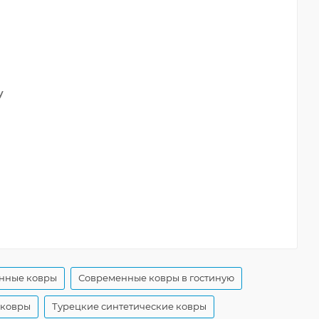
y
енные ковры
Современные ковры в гостиную
 ковры
Турецкие синтетические ковры