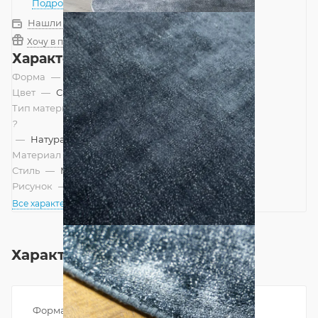
Подробнее
Нашли дешевле?
Хочу в подарок
Характеристики
Форма
—
Круг
Цвет
—
Синий
Тип материала
?
—
Натуральный
Материал
—
Вискоза
Стиль
—
Минимализм, Современный
Рисунок
—
Однотонный
Все характеристики
Характеристики
Форма