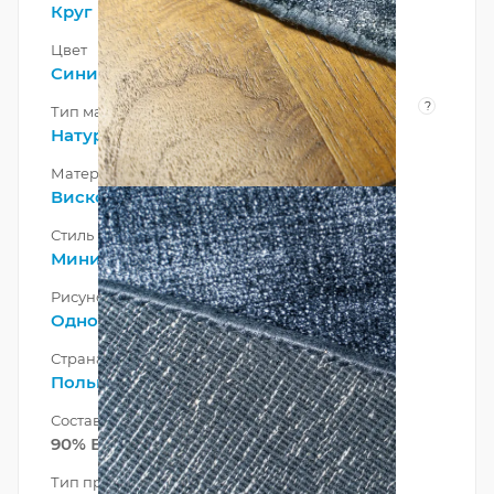
Круг
Цвет
Синий
?
Тип материала
Натуральный
Материал
Вискоза
Стиль
Минимализм
,
Современный
Рисунок
Однотонный
Страна
Польша
Состав ворса
90% Вискоза 10% Лен
Тип производства