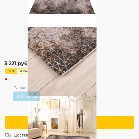
4 026
руб.
3 221
руб.
-
20
%
Экономия
805
руб.
Размер
—
80x150 см
80x150 см
Сообщить о поступлении
Доставка
Россия