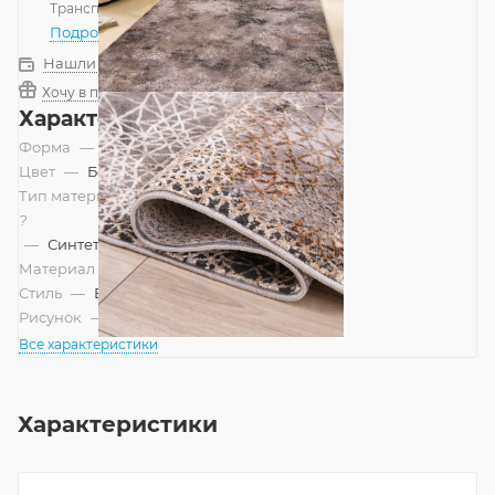
Транспортной компанией
—
бесплатно
Подробнее
Нашли дешевле?
Хочу в подарок
Характеристики
Форма
—
Прямоугольник
Цвет
—
Бежевый, Коричневый
Тип материала
?
—
Синтетический
Материал
—
Полиэстер
Стиль
—
Винтажный, Современный
Рисунок
—
Абстракция
Все характеристики
Характеристики