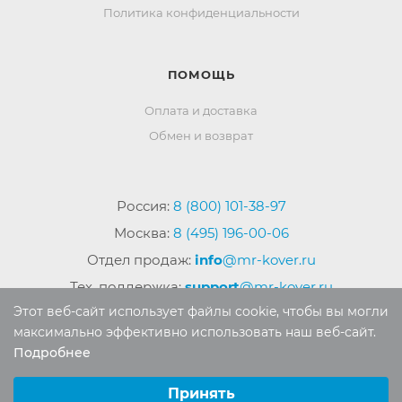
Политика конфиденциальности
ПОМОЩЬ
Оплата и доставка
Обмен и возврат
Россия:
8 (800) 101-38-97
Москва:
8 (495) 196-00-06
Отдел продаж:
info
@mr-kover.ru
Тех. поддержка:
support
@mr-kover.ru
Этот веб-сайт использует файлы cookie, чтобы вы могли
максимально эффективно использовать наш веб-сайт.
Подробнее
2022-2026 © Интернет магазин
MR-KOVER.RU
Выберите настройки cookie
Авторские права защищены. Воспроизведение
Минимальные
Принять