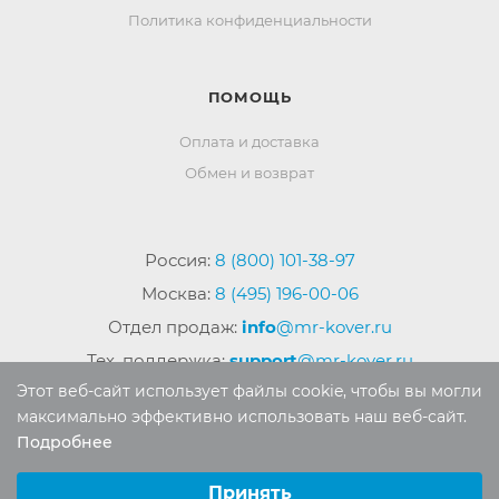
Политика конфиденциальности
ПОМОЩЬ
Оплата и доставка
Обмен и возврат
Россия:
8 (800) 101-38-97
Москва:
8 (495) 196-00-06
Отдел продаж:
info
@mr-kover.ru
Тех. поддержка:
support
@mr-kover.ru
Этот веб-сайт использует файлы cookie, чтобы вы могли
максимально эффективно использовать наш веб-сайт.
Подробнее
2022-2026 © Интернет магазин
MR-KOVER.RU
Выберите настройки cookie
Авторские права защищены. Воспроизведение
Минимальные
Принять