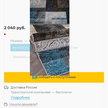
2 040
руб.
Размер
—
80x150 см
80x150 см
120x180 см
160x230 см
200x300 см
240x340 см
Сообщить о поступлении
Доставка
Россия
Транспортной компанией
—
бесплатно
Подробнее
Нашли дешевле?