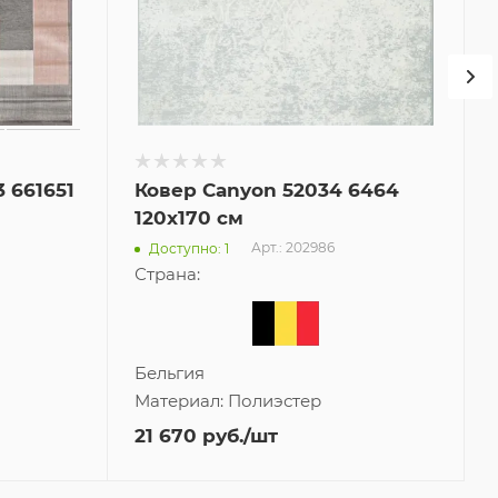
 661651
Ковер Canyon 52034 6464
120x170 см
Арт.: 202986
Доступно: 1
Страна:
Бельгия
Материал:
Полиэстер
21 670
руб.
/шт