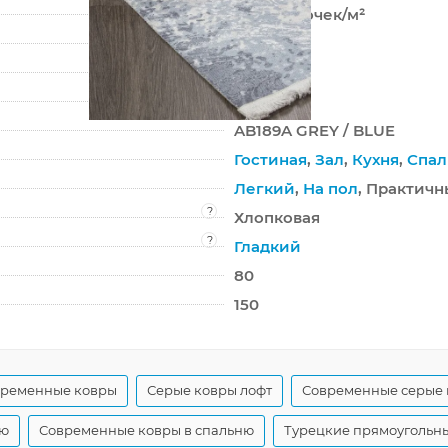
166 400 точек/м²
0 мм
1450 г/м²
LOTUS
AB189A GREY / BLUE
Гостиная
,
Зал
,
Кухня
,
Спал
Легкий
,
На пол
, Практичн
?
Хлопковая
?
Гладкий
80
150
временные ковры
Серые ковры лофт
Современные серые
ую
Современные ковры в спальню
Турецкие прямоугольн