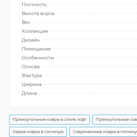
Плотность
Высота ворса
Вес
Коллекция
Дизайн
Помещение
Особенности
Основа
Фактура
Ширина
Длина
Прямоугольные ковры в стиле лофт
Прямоугольные со
Серые ковры в гостиную
Современные ковры в гостин