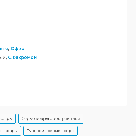
ьня
,
Офис
ый,
С бахромой
 ковры
Серые ковры с абстракцией
ые ковры
Турецкие серые ковры