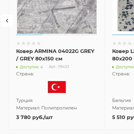
Ковер ARMINA 04022G GREY
Ковер L
/ GREY 80x150 см
80x200
Арт.: 119453
Доступно: 4
Доступно
Страна:
Страна:
Турция
Бельгия
Материал:
Полипропилен
Материа
3 780
руб.
/шт
5 510
ру