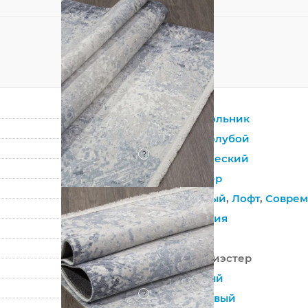
Прямоугольник
Серый
,
Голубой
?
Синтетический
Полиэстер
Винтажный
,
Лофт
,
Совре
Абстракция
Турция
100% Полиэстер
Машинный
?
Безворсовый