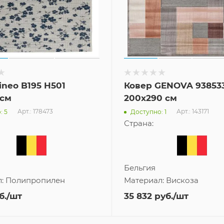
ineo B195 H501
Ковер GENOVA 938533
 см
200x290 см
Арт.: 178473
Арт.: 143171
: 5
Доступно: 1
Страна:
Бельгия
л:
Полипропилен
Материал:
Вискоза
б.
/шт
35 832
руб.
/шт