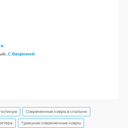
та
ый,
С бахромой
гостиную
Современные ковры в спальню
эстера
Турецкие современные ковры