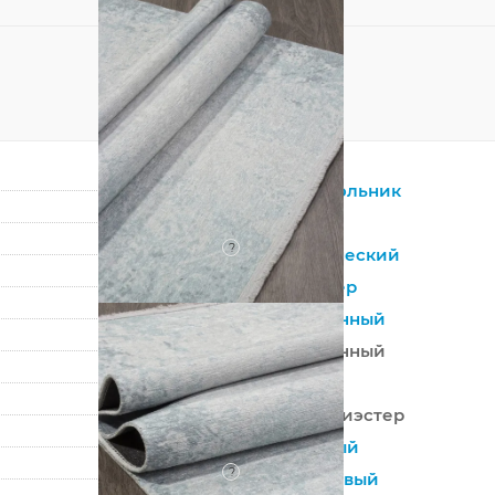
Прямоугольник
Серый
?
Синтетический
Полиэстер
Современный
Современный
Турция
100% Полиэстер
Машинный
?
Безворсовый