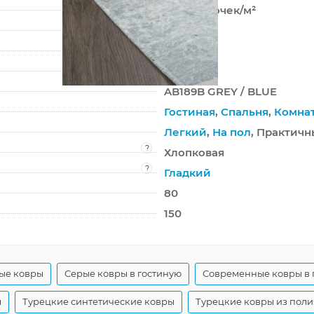
166 400 точек/м²
0 мм
1450 г/м²
LOTUS
AB189B GREY / BLUE
Гостиная
,
Спальня
,
Комна
Легкий
,
На пол
, Практичн
?
Хлопковая
?
Гладкий
80
150
ые ковры
Серые ковры в гостиную
Современные ковры в 
ы
Турецкие синтетические ковры
Турецкие ковры из поли