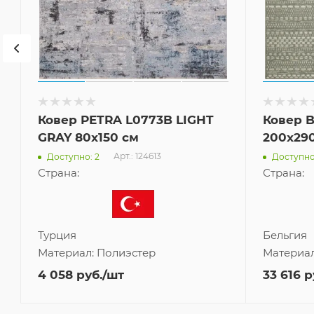
Ковер PETRA L0773B LIGHT
Ковер B
GRAY 80x150 см
200x29
Арт.: 124613
Доступно: 2
Доступно
Страна:
Страна:
Турция
Бельгия
Материал:
Полиэстер
Материа
4 058
руб.
/шт
33 616
р