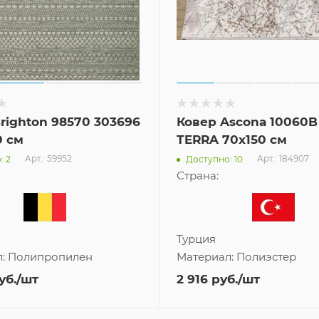
righton 98570 303696
Ковер Ascona 10060B
0 см
TERRA 70x150 см
Арт.: 59952
Арт.: 184907
: 2
Доступно: 10
Страна:
Турция
л:
Полипропилен
Материал:
Полиэстер
уб.
/шт
2 916
руб.
/шт