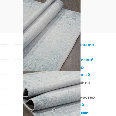
Прямоугольник
Серый
?
Синтетический
Полиэстер
Современный
Современный
Турция
100% Полиэстер
Машинный
?
Безворсовый