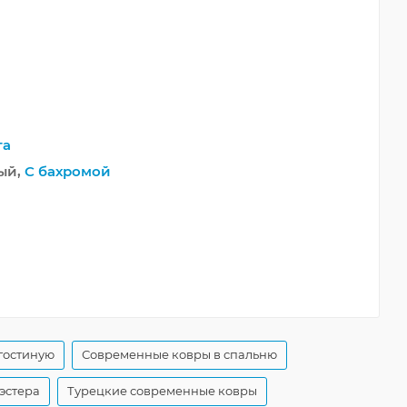
та
ый,
С бахромой
гостиную
Современные ковры в спальню
эстера
Турецкие современные ковры