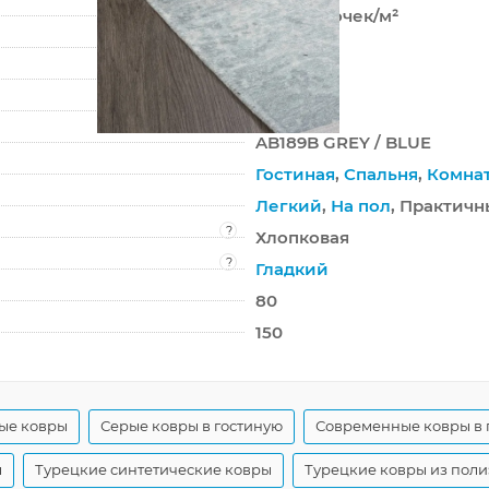
166 400 точек/м²
0 мм
1450 г/м²
LOTUS
AB189B GREY / BLUE
Гостиная
,
Спальня
,
Комна
Легкий
,
На пол
, Практичн
?
Хлопковая
?
Гладкий
80
150
ые ковры
Серые ковры в гостиную
Современные ковры в 
ы
Турецкие синтетические ковры
Турецкие ковры из поли