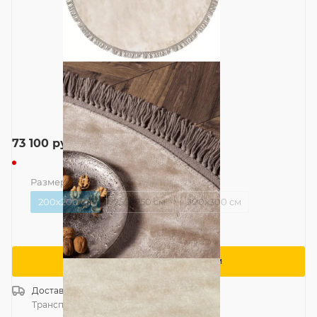
73 100
руб.
Размер
—
200x200 см
200x200 см
250x250 см
300x300 см
Сообщить о поступлении
Доставка
Россия
Транспортной компанией
—
бесплатно