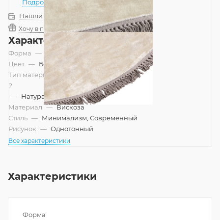
Подробнее
Нашли дешевле?
Хочу в подарок
Характеристики
Форма
—
Круг
Цвет
—
Бежевый
Тип материала
?
—
Натуральный
Материал
—
Вискоза
Стиль
—
Минимализм, Современный
Рисунок
—
Однотонный
Все характеристики
Характеристики
Форма