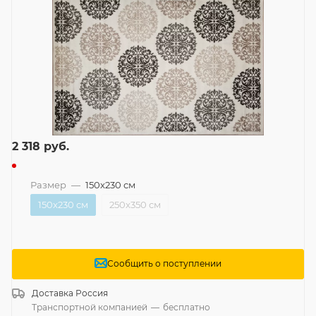
2 318
руб.
Размер
—
150x230 см
150x230 см
250x350 см
Сообщить о поступлении
Доставка
Россия
Транспортной компанией
—
бесплатно