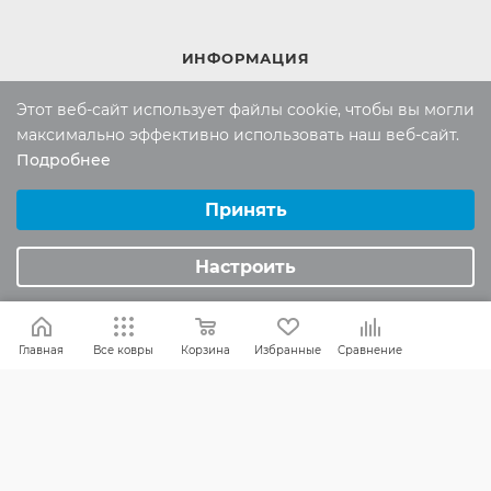
ИНФОРМАЦИЯ
Вопросы и ответы
Этот веб-сайт использует файлы cookie, чтобы вы могли
Реквизиты
максимально эффективно использовать наш веб-сайт.
Подробнее
Политика конфиденциальности
Выберите настройки cookie
Минимальные
Принять
Аналитические/Функциональные
ПОМОЩЬ
Настроить
Оплата и доставка
Обмен и возврат
Главная
Все ковры
Корзина
Избранные
Сравнение
Россия:
8 (800) 101-38-97
Москва:
8 (495) 196-00-06
Отдел продаж:
info
@mr-kover.ru