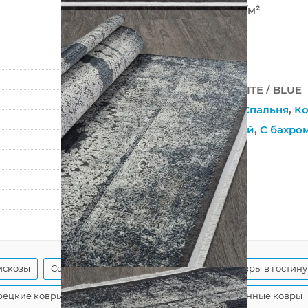
1 225 000 точек/м²
5 мм
1750 г/м²
MARSEL
00231 ANTHRACITE / BLUE
Гостиная
,
Зал
,
Спальня
,
Ко
На пол
,
Плотный
,
С бахро
?
Хлопковая
?
Рельефный
80
150
искозы
Современные серые ковры
Серые ковры в гостин
рецкие ковры из вискозы
Классические современные ковры