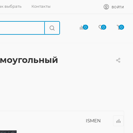
ак выбрать
Контакты
ВОЙТИ
0
0
0
рямоугольный
ISMEN