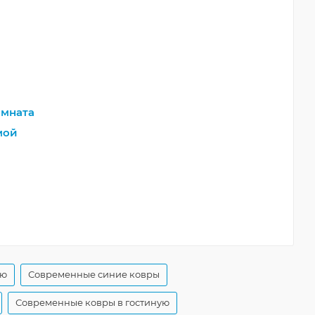
мната
мой
ую
Современные синие ковры
Современные ковры в гостиную