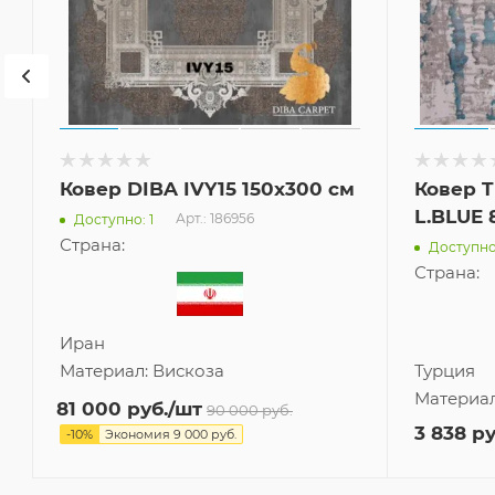
Ковер DIBA IVY15 150x300 см
Ковер T
L.BLUE 
Арт.: 186956
Доступно: 1
Страна:
Доступно:
Страна:
Иран
Материал:
Вискоза
Турция
Материа
81 000
руб.
/шт
90 000
руб.
3 838
ру
-
10
%
Экономия
9 000
руб.