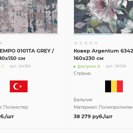
EMPO 0101TA GREY /
Ковер Argentum 6342
80x150 см
160x230 см
Арт.: 124360
Арт.: 58708
 1
Доступно: 6
Страна:
Бельгия
л:
Полиэстер
Материал:
Полипропиле
б.
/шт
38 279
руб.
/шт