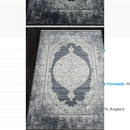
Прямоугольник
Серый
,
Синий
?
Смешанный
Вискоза
Винтажный
,
Восточный
, 
Классический
Турция
50% Вискоза 50% Акрил
Машинный
?
Низкий