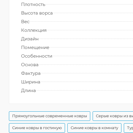
Плотность
Высота ворса
Вес
Коллекция
Дизайн
Помещение
Особенности
Основа
Фактура
Ширина
Длина
Прямоугольные современные ковры
Серые ковры из в
Синие ковры в гостиную
Синие ковры в комнату
Ту