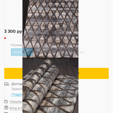
3 300
руб.
Размер
—
80x150 см
80x150 см
200x290 см
240x340 см
Сообщить о поступлении
Доставка
Россия
Транспортной компанией
—
бесплатно
Подробнее
Нашли дешевле?
Хочу в подарок