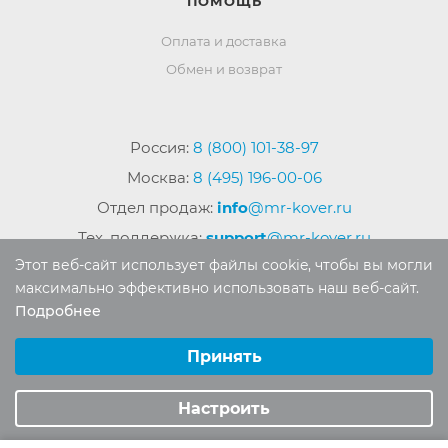
ПОМОЩЬ
Оплата и доставка
Обмен и возврат
Россия:
8 (800) 101-38-97
Москва:
8 (495) 196-00-06
Отдел продаж:
info
@mr-kover.ru
Тех. поддержка:
support
@mr-kover.ru
Этот веб-сайт использует файлы cookie, чтобы вы могли
максимально эффективно использовать наш веб-сайт.
Подробнее
2022-2026 © Интернет магазин
MR-KOVER.RU
Выберите настройки cookie
Авторские права защищены. Воспроизведение
Минимальные
Принять
материалов сайта без письменного разрешения
Аналитические/Функциональные
запрещено.
Настроить