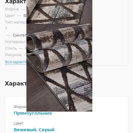
Характеристики
Форма
—
Прямоугольник
Цвет
—
Бежевый, Серый
Тип материала
?
—
Синтетический
Материал
—
Полиэстер
Стиль
—
Современный
Рисунок
—
Геометрический, Ромбы
Все характеристики
Характеристики
Форма
Прямоугольник
Цвет
Бежевый
,
Серый