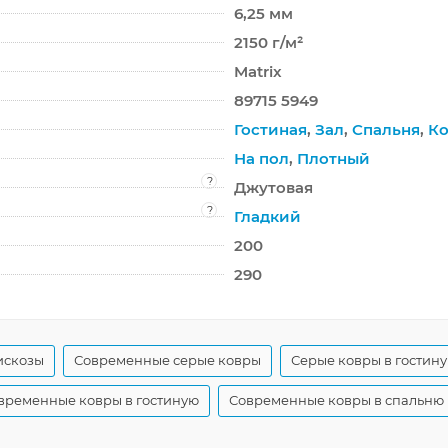
6,25 мм
2150 г/м²
Matrix
89715 5949
Гостиная
,
Зал
,
Спальня
,
Ко
На пол
,
Плотный
?
Джутовая
?
Гладкий
200
290
искозы
Современные серые ковры
Серые ковры в гостин
временные ковры в гостиную
Современные ковры в спальню