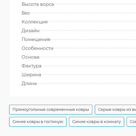
Высота ворса
Вес
Коллекция
Дизайн
Помещение
Особенности
Основа
Фактура
Ширина
Длина
Прямоугольные современные ковры
Серые ковры из в
Синие ковры в гостиную
Синие ковры в комнату
Со