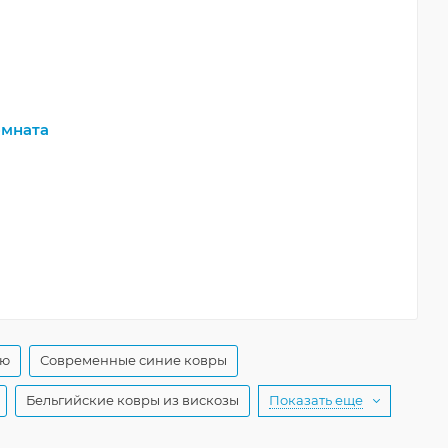
мната
ую
Современные синие ковры
Бельгийские ковры из вискозы
Показать еще