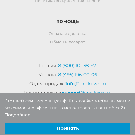
Политика конфиденциальности
ПОМОЩЬ
Оплата и доставка
Обмен и возврат
Россия:
8 (800) 101-38-97
Москва:
8 (495) 196-00-06
Отдел продаж:
info
@mr-kover.ru
Тех. поддержка:
support
@mr-kover.ru
Этот веб-сайт использует файлы cookie, чтобы вы могли
максимально эффективно использовать наш веб-сайт.
Подробнее
2022-2026 © Интернет магазин
MR-KOVER.RU
Выберите настройки cookie
Авторские права защищены. Воспроизведение
Минимальные
Принять
материалов сайта без письменного разрешения