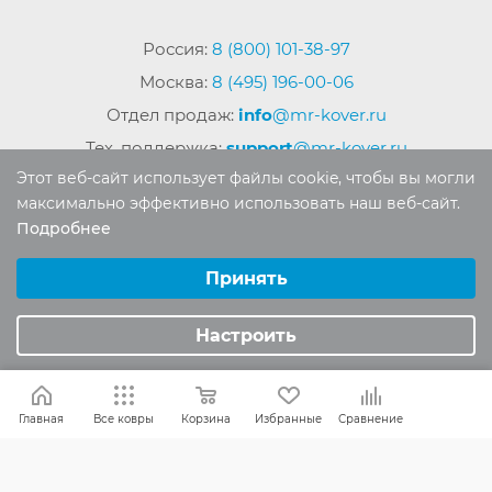
Россия:
8 (800) 101-38-97
Москва:
8 (495) 196-00-06
Отдел продаж:
info
@mr-kover.ru
Тех. поддержка:
support
@mr-kover.ru
Этот веб-сайт использует файлы cookie, чтобы вы могли
максимально эффективно использовать наш веб-сайт.
Подробнее
2022-2026 © Интернет магазин
MR-KOVER.RU
Выберите настройки cookie
Авторские права защищены. Воспроизведение
Минимальные
Принять
материалов сайта без письменного разрешения
Аналитические/Функциональные
запрещено.
Настроить
Главная
Все ковры
Корзина
Избранные
Сравнение