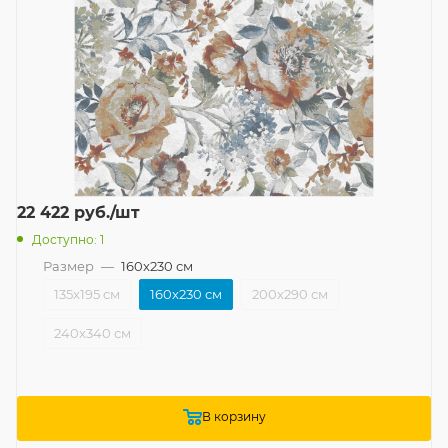
22 422
руб.
/шт
Доступно: 1
Размер
—
160x230 см
135x195 см
160x230 см
200x290 см
240x340 см
В корзину