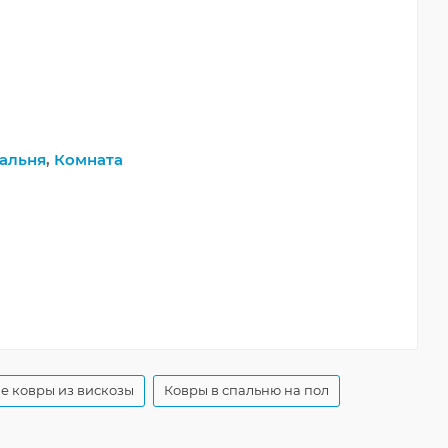
альня
,
Комната
е ковры из вискозы
Ковры в спальню на пол