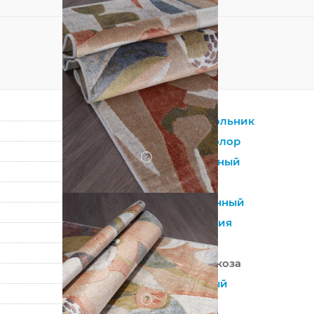
Прямоугольник
Мультиколор
?
Натуральный
Вискоза
Современный
Абстракция
Бельгия
100% Вискоза
Машинный
?
Средний