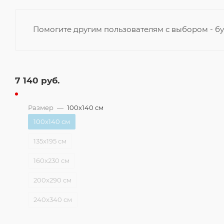
Помогите другим пользователям с выбором - бу
7 140
руб.
Размер
—
100x140 см
100x140 см
135x195 см
160x230 см
200x290 см
240x340 см