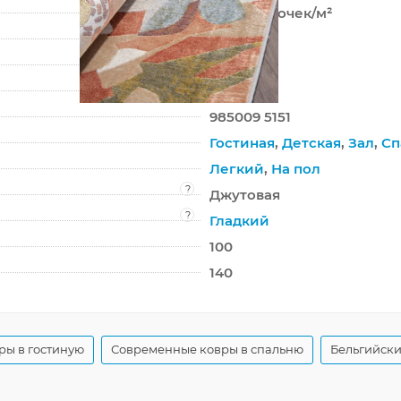
800 000 точек/м²
6,25 мм
1625 г/м²
Mayumi
985009 5151
Гостиная
,
Детская
,
Зал
,
Сп
Легкий
,
На пол
?
Джутовая
?
Гладкий
100
140
ры в гостиную
Современные ковры в спальню
Бельгийски