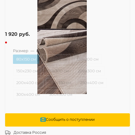
1 920
руб.
Размер
—
80x150 см
80x150 см
100x200 см
120x200 см
150x230 см
150x300 см
200x300 см
200x400 см
250x350 см
250x400 см
300x400 см
300x500 см
Сообщить о поступлении
Доставка
Россия