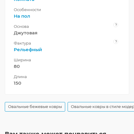
Особенности
На пол
?
Основа
Джутовая
?
Фактура
Рельефный
Ширина
80
Длина
150
Овальные бежевые ковры
Овальные ковры в стиле моде
Вам также может понравиться