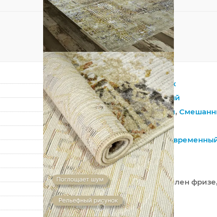
Прямоугольник
Бежевый
,
Серый
?
Синтетический
,
Смешанн
Полипропилен
Винтажный
,
Современны
Абстракция
Египет
55% полипропилен фризе,
Машинный
?
Средний