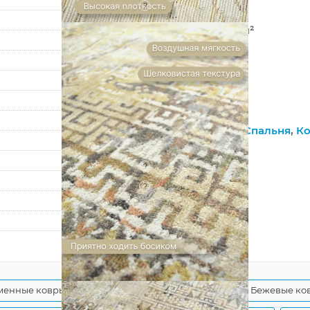
?
Фризе
410 000 точек/м²
7 мм
1900 г/м²
Мехран
54005XJ7
Гостиная
,
Зал
,
Спальня
,
Ко
На пол
?
Джутовая
?
Рельефный
120
170
менные ковры
Современные бежевые ковры
Бежевые ков