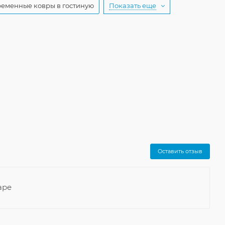
еменные ковры в гостиную
Показать еще
Оставить отзыв
аре