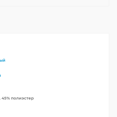
ый
й
 45% полиэстер