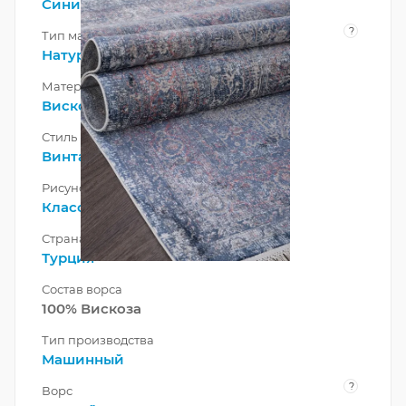
Синий
?
Тип материала
Натуральный
Материал
Вискоза
Стиль
Винтажный
,
Восточный
Рисунок
Классический
Страна
Турция
Состав ворса
100% Вискоза
Тип производства
Машинный
?
Ворс