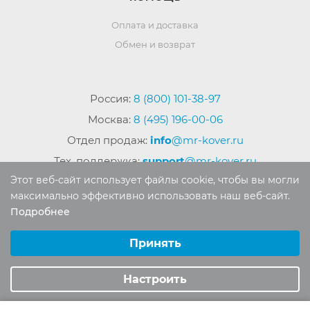
Оплата и доставка
Обмен и возврат
Россия:
8 (800) 101-38-97
Москва:
8 (495) 196-00-06
Отдел продаж:
info
@mr-kover.ru
Тех. поддержка:
support
@mr-kover.ru
Этот веб-сайт использует файлы cookie, чтобы вы могли
максимально эффективно использовать наш веб-сайт.
Подробнее
2022-2026 © Интернет магазин
MR-KOVER.RU
Выберите настройки cookie
Авторские права защищены. Воспроизведение
Минимальные
Принять
материалов сайта без письменного разрешения
Аналитические/Функциональные
запрещено.
Настроить