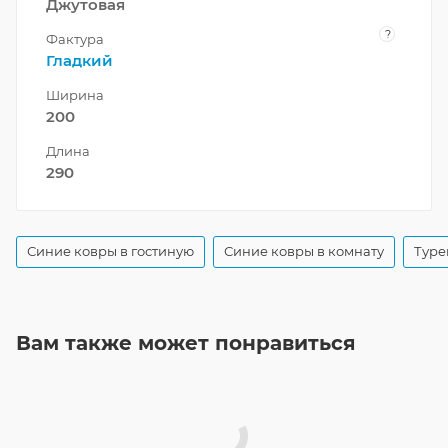
Джутовая
?
Фактура
Гладкий
Ширина
200
Длина
290
Синие ковры в гостиную
Синие ковры в комнату
Туре
Вам также может понравиться