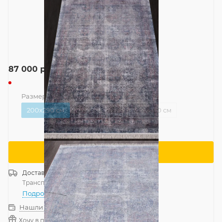
87 000
руб.
Размер
—
200x290 см
200x290 см
240x340 см
300x400 см
Сообщить о поступлении
Доставка
Россия
Транспортной компанией
—
бесплатно
Подробнее
Нашли дешевле?
Хочу в подарок