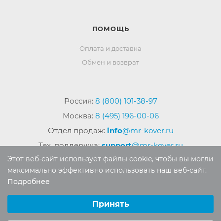
ПОМОЩЬ
Оплата и доставка
Обмен и возврат
Россия:
8 (800) 101-38-97
Москва:
8 (495) 196-00-06
Отдел продаж:
info
@mr-kover.ru
Тех. поддержка:
support
@mr-kover.ru
Этот веб-сайт использует файлы cookie, чтобы вы могли
максимально эффективно использовать наш веб-сайт.
Подробнее
2022-2026 © Интернет магазин
MR-KOVER.RU
Выберите настройки cookie
Авторские права защищены. Воспроизведение
Минимальные
Принять
материалов сайта без письменного разрешения
Аналитические/Функциональные
запрещено.