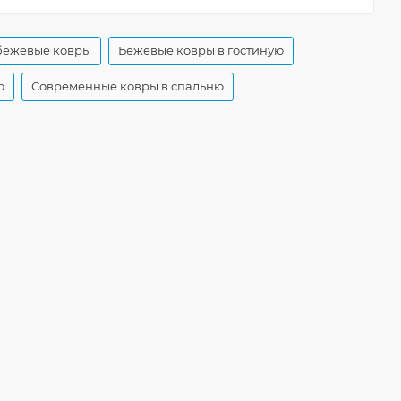
бежевые ковры
Бежевые ковры в гостиную
ю
Современные ковры в спальню