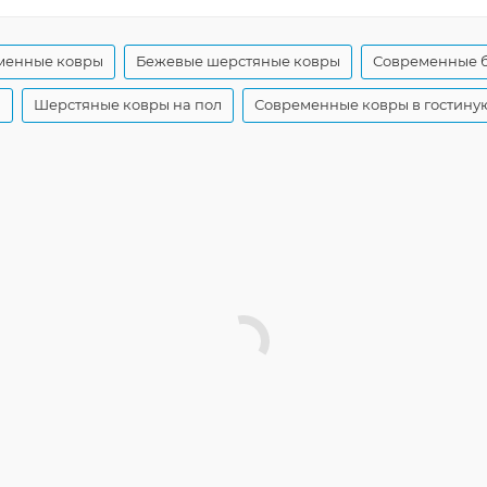
менные ковры
Бежевые шерстяные ковры
Современные 
ы
Шерстяные ковры на пол
Современные ковры в гостину