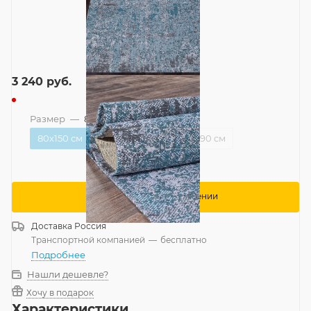
3 240
руб.
Размер
—
80x150 см
80x150 см
120x180 см
200x290 см
Сообщить о поступлении
Доставка
Россия
Транспортной компанией
—
бесплатно
Подробнее
Нашли дешевле?
Хочу в подарок
Характеристики