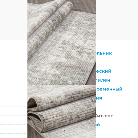
Прямоугольник
Бежевый
?
Синтетический
Полипропилен
Лофт
,
Современный
Абстракция
Россия
100% ПП Хит-сет
Машинный
?
Средний