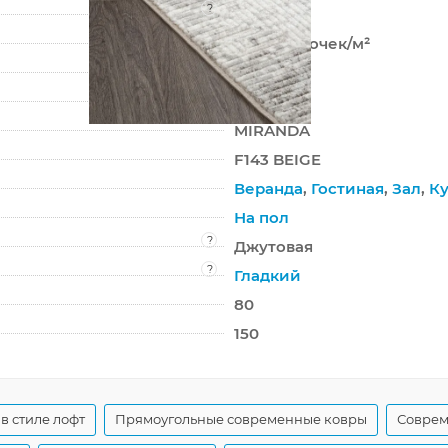
?
Хит-сет
304 000 точек/м²
10 мм
1805 г/м²
MIRANDA
F143 BEIGE
Веранда
,
Гостиная
,
Зал
,
Ку
На пол
?
Джутовая
?
Гладкий
80
150
в стиле лофт
Прямоугольные современные ковры
Соврем