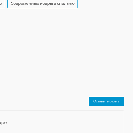
ю
Современные ковры в спальню
Оставить отзыв
аре