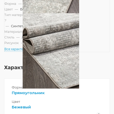
Форма
—
Прямоугольник
Цвет
—
Бежевый
Тип материала
?
—
Синтетический
Материал
—
Полипропилен
Стиль
—
Лофт, Современный
Рисунок
—
Современный
Все характеристики
Характеристики
Форма
Прямоугольник
Цвет
Бежевый