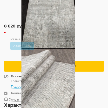
8 820
руб.
Размер
—
200x300 см
200x300 см
Сообщить о поступлении
Доставка
Россия
Транспортной компанией
—
бесплатно
Подробнее
Нашли дешевле?
Хочу в подарок
Характеристики