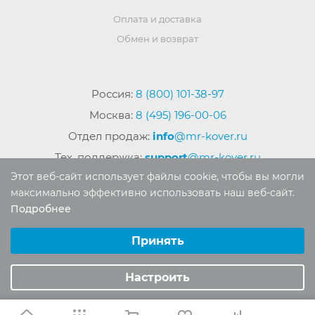
Оплата и доставка
Обмен и возврат
Россия:
8 (800) 101-38-97
Москва:
8 (495) 196-00-06
Отдел продаж:
info
@mr-kover.ru
Тех. поддержка:
support
@mr-kover.ru
Этот веб-сайт использует файлы cookie, чтобы вы могли
максимально эффективно использовать наш веб-сайт.
Подробнее
2022-2026 © Интернет магазин
MR-KOVER.RU
Выберите настройки cookie
Авторские права защищены. Воспроизведение
Минимальные
Принять
материалов сайта без письменного разрешения
Аналитические/Функциональные
запрещено.
Настроить