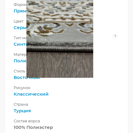
Форма
Прямоугольник
Цвет
Серый
?
Тип материала
Синтетический
Материал
Полиэстер
Стиль
Восточный
Рисунок
Классический
Страна
Турция
Состав ворса
100% Полиэстер