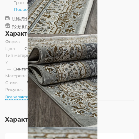
Транспортной компанией
—
бесплатно
Подробнее
Нашли дешевле?
Хочу в подарок
Характеристики
Форма
—
Прямоугольник
Цвет
—
Серый
Тип материала
?
—
Синтетический
Материал
—
Полиэстер
Стиль
—
Восточный
Рисунок
—
Классический
Все характеристики
Характеристики