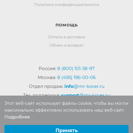
Политика конфиденциальности
ПОМОЩЬ
Оплата и доставка
Обмен и возврат
Россия:
8 (800) 101-38-97
Москва:
8 (495) 196-00-06
Отдел продаж:
info
@mr-kover.ru
Тех. поддержка:
support
@mr-kover.ru
Этот веб-сайт использует файлы cookie, чтобы вы могли
максимально эффективно использовать наш веб-сайт.
Подробнее
2022-2026 © Интернет магазин
MR-KOVER.RU
Выберите настройки cookie
Авторские права защищены. Воспроизведение
Минимальные
Принять