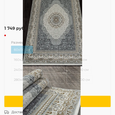
1 749
руб.
Размер
—
60x110 см
60x110 см
80x150 см
120x180 см
160x230 см
200x290 см
240x340 см
240x400 см
240x500 см
280x380 см
280x480 см
400x500 см
400x600 см
Сообщить о поступлении
Доставка
Россия