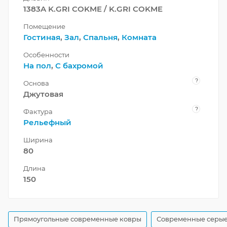
1383A K.GRI COKME / K.GRI COKME
Помещение
Гостиная
,
Зал
,
Спальня
,
Комната
Особенности
На пол
,
С бахромой
?
Основа
Джутовая
?
Фактура
Рельефный
Ширина
80
Длина
150
Прямоугольные современные ковры
Современные серые