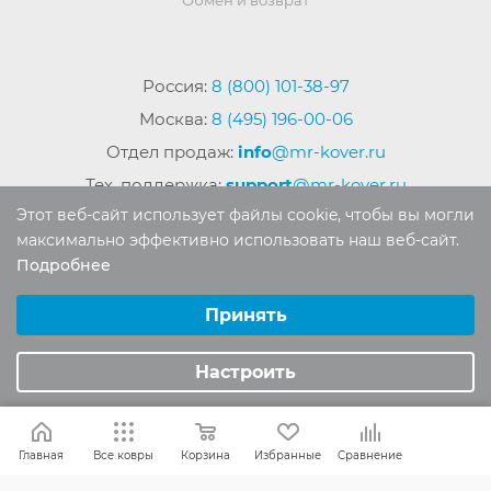
Россия:
8 (800) 101-38-97
Москва:
8 (495) 196-00-06
Отдел продаж:
info
@mr-kover.ru
Тех. поддержка:
support
@mr-kover.ru
Этот веб-сайт использует файлы cookie, чтобы вы могли
максимально эффективно использовать наш веб-сайт.
Подробнее
2022-2026 © Интернет магазин
MR-KOVER.RU
Выберите настройки cookie
Авторские права защищены. Воспроизведение
Минимальные
Принять
материалов сайта без письменного разрешения
Аналитические/Функциональные
запрещено.
Настроить
Главная
Все ковры
Корзина
Избранные
Сравнение