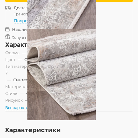
Доставка
Россия
Транспортной компанией
—
бесплатно
Подробнее
Нашли дешевле?
Хочу в подарок
Характеристики
Форма
—
Прямоугольник
Цвет
—
Серый
Тип материала
?
—
Синтетический, Смешанный
Материал
—
Полипропилен
Стиль
—
Современный
Рисунок
—
Современный
Все характеристики
Характеристики