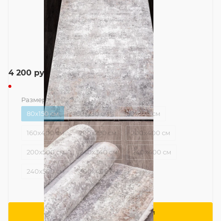
4 200
руб.
Размер
—
80x150 см
80x150 см
160x230 см
160x300 см
160x400 см
200x290 см
200x400 см
200x500 см
240x340 см
240x400 см
240x500 см
300x400 см
Сообщить о поступлении