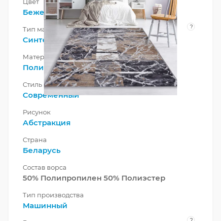
Цвет
Бежевый
,
Серый
?
Тип материала
Синтетический
,
Смешанный
Материал
Полипропилен
Стиль
Современный
Рисунок
Абстракция
Страна
Беларусь
Состав ворса
50% Полипропилен 50% Полиэстер
Тип производства
Машинный
?