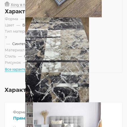
Хочу в подарок
Характеристики
Форма
—
Прямоугольник
Цвет
—
Бежевый, Серый
Тип материала
?
—
Синтетический, Смешанный
Материал
—
Полипропилен
Стиль
—
Современный
Рисунок
—
Абстракция
Все характеристики
Характеристики
Форма
Прямоугольник