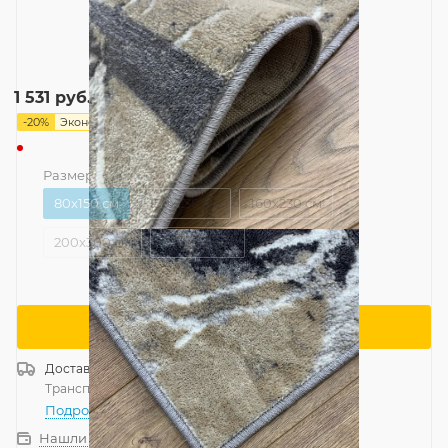
1 914
руб.
1 531
руб.
-
20
%
Экономия
383
руб.
Размер
—
80x150 см
80x150 см
150x230 см
160x230 см
200x300 см
250x350 см
Сообщить о поступлении
Доставка
Россия
Транспортной компанией
—
бесплатно
Подробнее
Нашли дешевле?