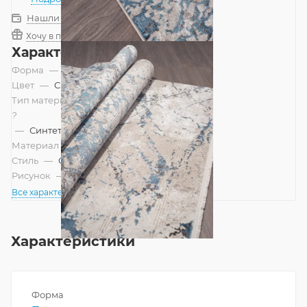
Нашли дешевле?
Хочу в подарок
Характеристики
Форма
—
Прямоугольник
Цвет
—
Синий, Серый
Тип материала
?
—
Синтетический, Смешанный
Материал
—
Полипропилен
Стиль
—
Современный
Рисунок
—
Абстракция
Все характеристики
Характеристики
Форма