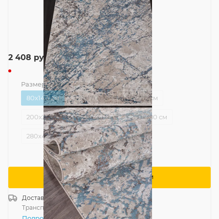
2 408
руб.
Размер
—
80x140 см
80x140 см
120x170 см
160x220 см
200x290 см
240x340 см
280x380 см
280x480 см
Сообщить о поступлении
Доставка
Россия
Транспортной компанией
—
бесплатно
Подробнее