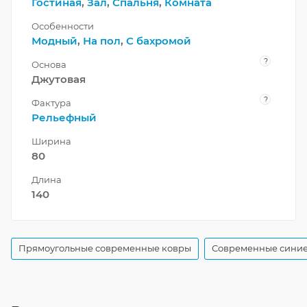
Гостиная
,
Зал
,
Спальня
,
Комната
Особенности
Модный
,
На пол
,
С бахромой
?
Основа
Джутовая
?
Фактура
Рельефный
Ширина
80
Длина
140
Прямоугольные современные ковры
Современные синие