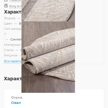
Хочу в подарок
Характеристики
Форма
—
Овал
Цвет
—
Бежевый
Тип материала
?
—
Синтетический, Смешанный
Материал
—
Полипропилен
Стиль
—
Современный
Рисунок
—
Абстракция
Все характеристики
Характеристики
Форма
Овал