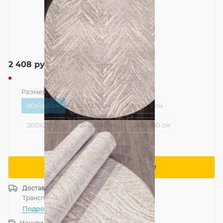
2 408
руб.
Размер
—
80x140 см
80x140 см
160x220 см
160x300 см
200x290 см
240x340 см
280x380 см
Сообщить о поступлении
Доставка
Россия
Транспортной компанией
—
бесплатно
Подробнее
Нашли дешевле?