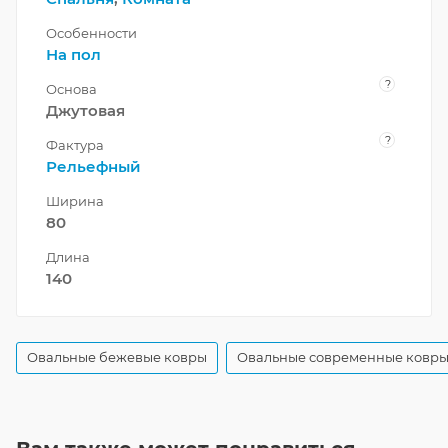
Особенности
На пол
?
Основа
Джутовая
?
Фактура
Рельефный
Ширина
80
Длина
140
Овальные бежевые ковры
Овальные современные ковр