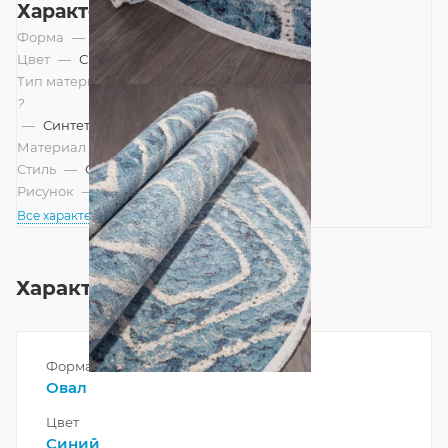
Характеристики
Форма
—
Овал
Цвет
—
Синий
Тип материала
?
—
Синтетический, Смешанный
Материал
—
Полипропилен
Стиль
—
Современный
Рисунок
—
Геометрический, Ромбы
Все характеристики
Характеристики
Форма
Овал
Цвет
Синий