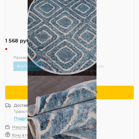
1 568
руб.
Размер
—
80x140 см
80x140 см
200x290 см
240x340 см
Сообщить о поступлении
Доставка
Россия
Транспортной компанией
—
бесплатно
Подробнее
Нашли дешевле?
Хочу в подарок