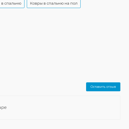
 в спальню
Ковры в спальню на пол
Оставить отзыв
аре