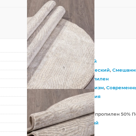
Овал
Кремовый
?
Синтетический
,
Смешанн
Полипропилен
Минимализм
,
Современн
Абстракция
Россия
50% Полипропилен 50% П
Машинный
?
Средний