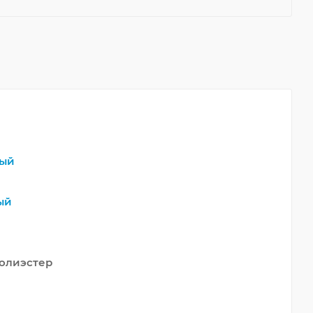
ый
ый
олиэстер