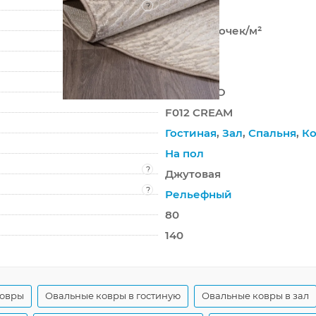
?
Хит-сет
400 000 точек/м²
10 мм
2038 г/м²
MOROCCO
F012 CREAM
Гостиная
,
Зал
,
Спальня
,
Ко
На пол
?
Джутовая
?
Рельефный
80
140
ковры
Овальные ковры в гостиную
Овальные ковры в зал