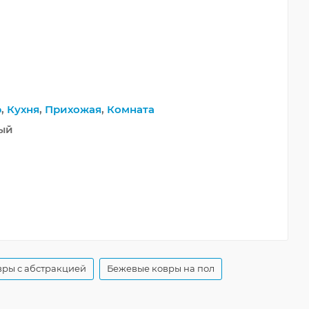
р
,
Кухня
,
Прихожая
,
Комната
ный
ры с абстракцией
Бежевые ковры на пол