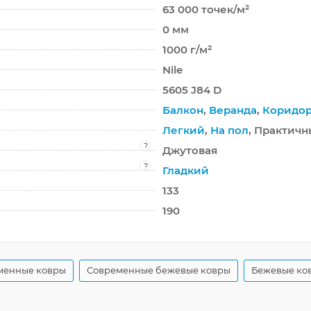
63 000 точек/м²
0 мм
1000 г/м²
Nile
5605 J84 D
Балкон
,
Веранда
,
Коридо
Легкий
,
На пол
, Практич
?
Джутовая
?
Гладкий
133
190
менные ковры
Современные бежевые ковры
Бежевые ков