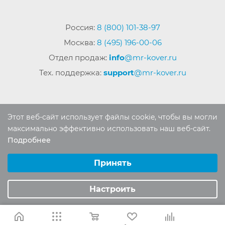
Россия:
8 (800) 101-38-97
Москва:
8 (495) 196-00-06
Отдел продаж:
info
@mr-kover.ru
Тех. поддержка:
support
@mr-kover.ru
2022-2026 © Интернет магазин
MR-KOVER.RU
Этот веб-сайт использует файлы cookie, чтобы вы могли
Авторские права защищены. Воспроизведение
максимально эффективно использовать наш веб-сайт.
материалов сайта без письменного разрешения
Подробнее
Выберите настройки cookie
запрещено.
Минимальные
Принять
Аналитические/Функциональные
Настроить