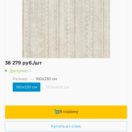
38 279
руб.
/шт
Доступно: 1
Размер
—
160x230 см
160x230 см
300x400 см
В корзину
Купить в 1 клик