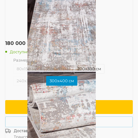
180 000
руб.
/шт
Доступно: 1
Размер
—
300x400 см
80x150 см
160x230 см
200x300 см
240x340 см
300x400 см
В корзину
Купить в 1 клик
Доставка
Россия
Транспортной компанией
—
бесплатно