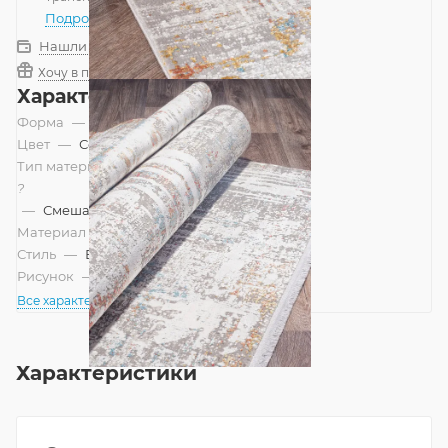
Подробнее
Нашли дешевле?
Хочу в подарок
Характеристики
Форма
—
Прямоугольник
Цвет
—
Серый
Тип материала
?
—
Смешанный
Материал
—
Вискоза
Стиль
—
Винтажный, Современный
Рисунок
—
Абстракция
Все характеристики
Характеристики