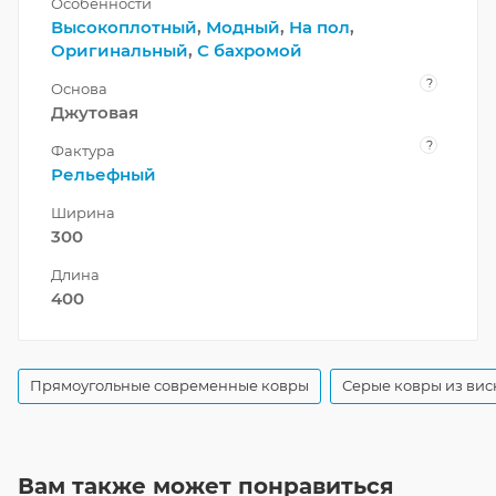
Особенности
Высокоплотный
,
Модный
,
На пол
,
Оригинальный
,
С бахромой
?
Основа
Джутовая
?
Фактура
Рельефный
Ширина
300
Длина
400
Прямоугольные современные ковры
Серые ковры из вис
Вам также может понравиться