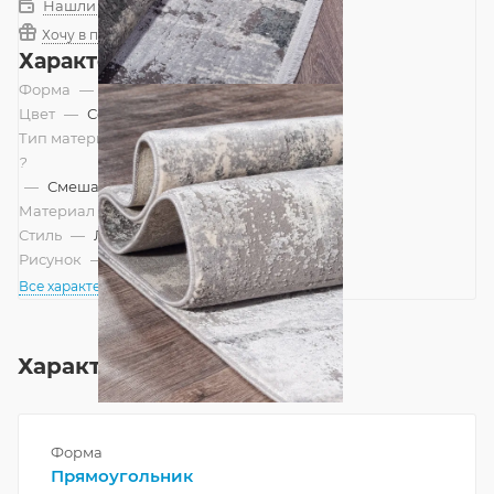
Нашли дешевле?
Хочу в подарок
Характеристики
Форма
—
Прямоугольник
Цвет
—
Серый
Тип материала
?
—
Смешанный
Материал
—
Вискоза
Стиль
—
Лофт, Современный
Рисунок
—
Абстракция
Все характеристики
Характеристики
Форма
Прямоугольник