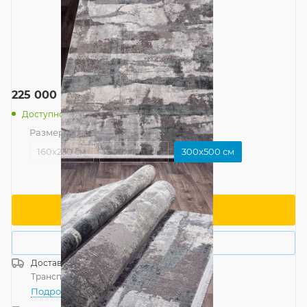
225 000
руб.
/шт
Доступно: 1
Размер
—
300x500 см
160x230 см
300x400 см
300x500 см
В корзину
Купить в 1 клик
Доставка
Россия
Транспортной компанией
—
бесплатно
Подробнее