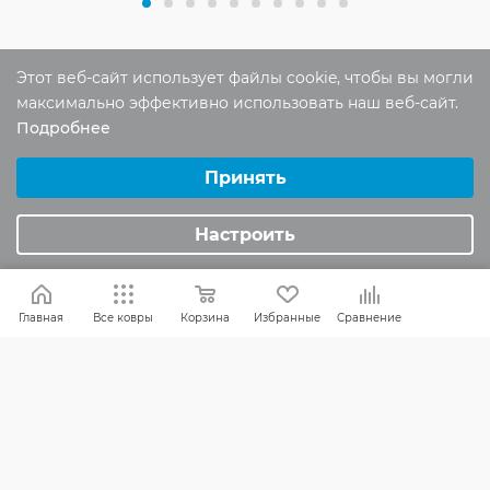
Этот веб-сайт использует файлы cookie, чтобы вы могли
максимально эффективно использовать наш веб-сайт.
Подробнее
Отзывы
Выберите настройки cookie
Оставить отзыв
Минимальные
Принять
Аналитические/Функциональные
Настроить
Помогите другим пользователям с
выбором - будьте первым, кто поделится
своим мнением об этом товаре
Главная
Все ковры
Корзина
Избранные
Сравнение
КАК ВЫБРАТЬ