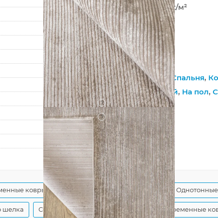
2 000 000 точек/м²
8 мм
3000 г/м²
OLIMPOS
M497J
Гостиная
,
Зал
,
Спальня
,
Ко
Высокоплотный
,
На пол
,
С
?
Хлопковая
?
Рельефный
80
150
менные ковры
Современные бежевые ковры
Однотонные
о шелка
Современные ковры в гостиную
Современные ков