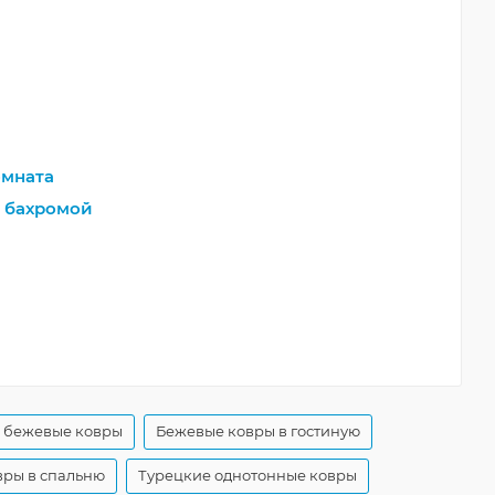
мната
 бахромой
 бежевые ковры
Бежевые ковры в гостиную
ры в спальню
Турецкие однотонные ковры