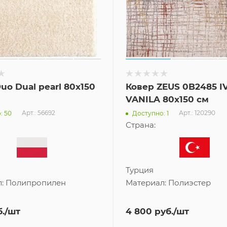
uo Dual pearl 80x150
Ковер ZEUS 0B2485 I
VANILA 80x150 см
Арт.: 56692
Арт.: 120290
: 50
Доступно: 1
Страна:
Турция
л:
Полипропилен
Материал:
Полиэстер
.
/шт
4 800
руб.
/шт