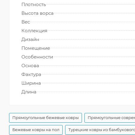
Плотность
Высота ворса
Вес
Коллекция
Дизайн
Помещение
Особенности
Основа
Фактура
Ширина
Длина
Прямоугольные бежевые ковры
Прямоугольные совре
Бежевые ковры на пол
Турецкие ковры из бамбуковог