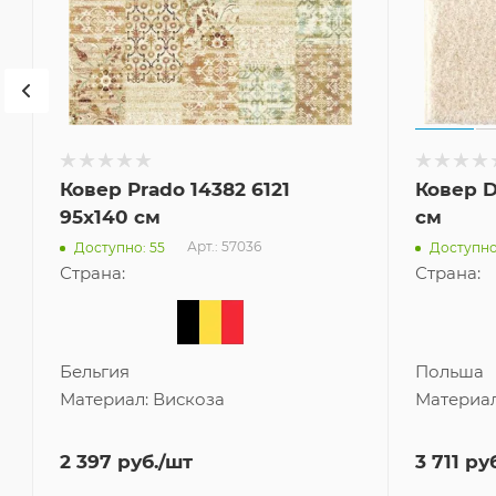
Ковер Prado 14382 6121
Ковер D
95x140 см
см
Арт.: 57036
Доступно: 55
Доступно
Страна:
Страна:
Бельгия
Польша
Материал:
Вискоза
Материа
2 397
руб.
/шт
3 711
руб