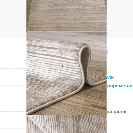
Прямоугольник
Бежевый
?
Натуральный
Бамбуковый шелк
Минимализм
,
Современн
Однотонный
Турция
100% Бамбуковый шелк
Машинный
?
Средний