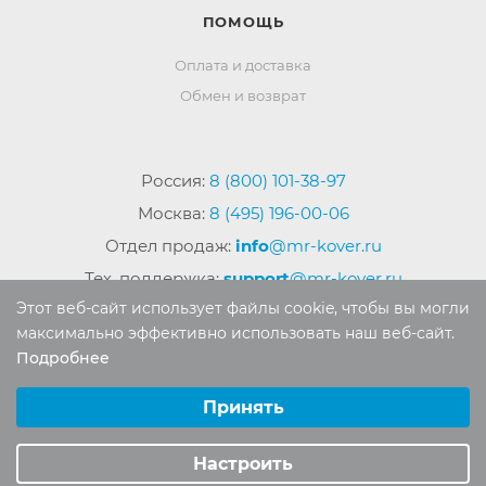
ПОМОЩЬ
Оплата и доставка
Обмен и возврат
Россия:
8 (800) 101-38-97
Москва:
8 (495) 196-00-06
Отдел продаж:
info
@mr-kover.ru
Тех. поддержка:
support
@mr-kover.ru
Этот веб-сайт использует файлы cookie, чтобы вы могли
максимально эффективно использовать наш веб-сайт.
Подробнее
2022-2026 © Интернет магазин
MR-KOVER.RU
Выберите настройки cookie
Авторские права защищены. Воспроизведение
Минимальные
Принять
материалов сайта без письменного разрешения
Аналитические/Функциональные
запрещено.
Настроить