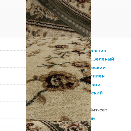
Прямоугольник
Бежевый
,
Зеленый
?
Синтетический
Полипропилен
Европейский
Классический
Россия
100% ПП Хит-сет
Машинный
?
Средний