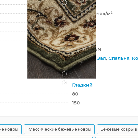
?
Хит-сет
281 600 точек/м²
8 мм
1615 г/м²
OLYMPOS
d071 GREEN
Гостиная
,
Зал
,
Спальня
,
Ко
На пол
?
Джутовая
?
Гладкий
80
150
ые ковры
Классические бежевые ковры
Бежевые ковры в