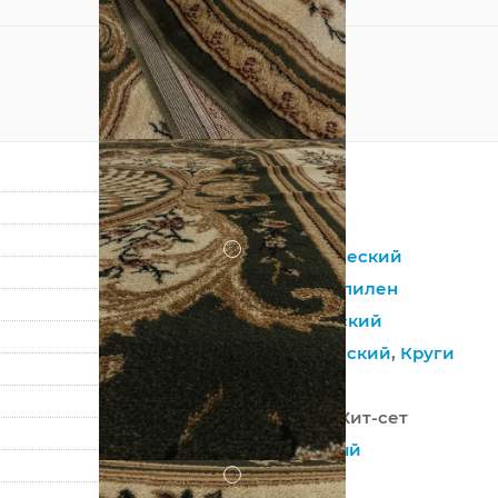
Овал
Зеленый
?
Синтетический
Полипропилен
Европейский
Классический
,
Круги
Россия
100% ПП Хит-сет
Машинный
?
Средний