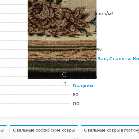
?
Хит-сет
281 600 точек/м²
8 мм
1615 г/м²
OLYMPOS
d170 GREEN
Гостиная
,
Зал
,
Спальня
,
Ко
На пол
?
Джутовая
?
Гладкий
60
110
ры
Овальные российские ковры
Овальные ковры в гостин