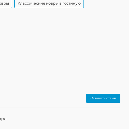
овры
Классические ковры в гостиную
Оставить отзыв
аре