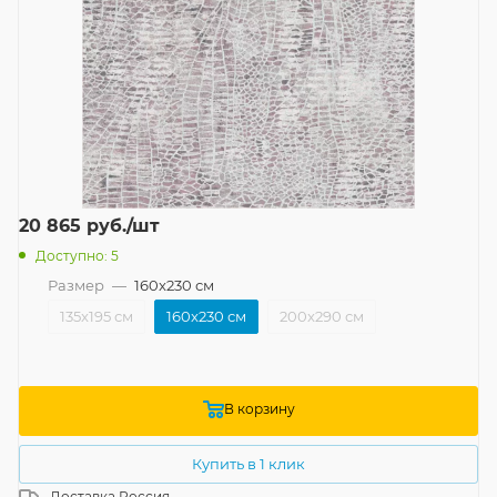
20 865
руб.
/шт
Доступно: 5
Размер
—
160x230 см
135x195 см
160x230 см
200x290 см
В корзину
Купить в 1 клик
Доставка
Россия