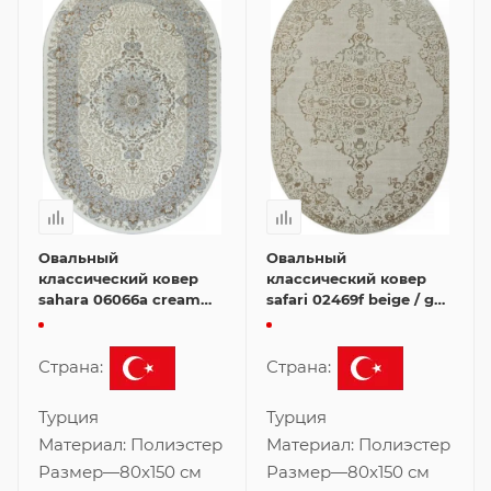
Овальный
Овальный
классический ковер
классический ковер
sahara 06066a cream
safari 02469f beige / golf
fdy / cream hb 80x150
80x150 см
см
Страна:
Страна:
Турция
Турция
Материал:
Полиэстер
Материал:
Полиэстер
Размер
—
80x150 см
Размер
—
80x150 см