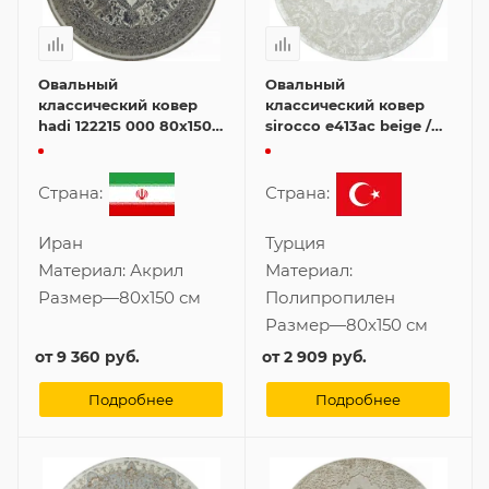
Овальный
Овальный
классический ковер
классический ковер
hadi 122215 000 80x150
sirocco e413ac beige /
см
white 80x150 см
Страна:
Страна:
Иран
Турция
Материал:
Акрил
Материал:
Размер
—
80x150 см
Полипропилен
Размер
—
80x150 см
от
9 360 руб.
от
2 909 руб.
Подробнее
Подробнее