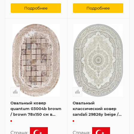
Подробнее
Подробнее
Овальный ковер
Овальный
quantum 03004b brown
классический ковер
/ brown 78x150 см в
sandali 29826y beige /
классическом стиле
cream 80x150 см
Страна:
Страна: