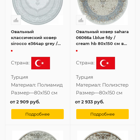
Овальный
Овальный ковер sahara
классический ковер
06066a l.blue fdy /
sirocco e364ap grey /
cream hb 80x150 см в
white 80x150 см
классическом стиле
Страна:
Страна:
Турция
Турция
Материал:
Полиамид
Материал:
Полиэстер
Размер
—
80x150 см
Размер
—
80x150 см
от
2 909 руб.
от
2 933 руб.
Подробнее
Подробнее