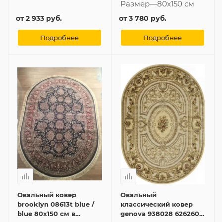
Размер
—
80x150 см
от
2 933 руб.
от
3 780 руб.
Подробнее
Подробнее
Овальный ковер
Овальный
brooklyn 08613t blue /
классический ковер
blue 80x150 см в
genova 938028 626260