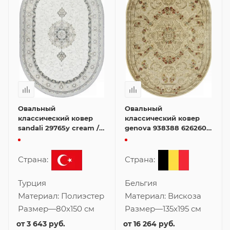
Овальный
Овальный
классический ковер
классический ковер
sandali 29765y cream /
genova 938388 626260
cream 80x150 см
135x195 см
Страна:
Страна:
Турция
Бельгия
Материал:
Полиэстер
Материал:
Вискоза
Размер
—
80x150 см
Размер
—
135x195 см
от
3 643 руб.
от
16 264 руб.