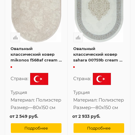
Овальный
Овальный
классический ковер
классический ковер
mikonos f568af cream /
sahara 00759b cream hb
cream 80x150 см
/ beige fdy 80x150 см
Страна:
Страна:
Турция
Турция
Материал:
Полиэстер
Материал:
Полиэстер
Размер
—
80x150 см
Размер
—
80x150 см
от
2 549 руб.
от
2 933 руб.
Подробнее
Подробнее