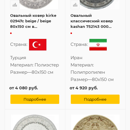
Овальный ковер kirke
Овальный
02947c beige / beige
классический ковер
80x150 см в
kashan 752143 000
классическом стиле
80x150 см
Страна:
Страна:
Турция
Иран
Материал:
Полиэстер
Материал:
Размер
—
80x150 см
Полипропилен
Размер
—
80x150 см
от
4 080 руб.
от
4 920 руб.
Подробнее
Подробнее