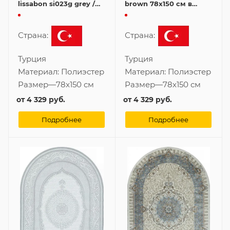
lissabon si023g grey /
brown 78x150 см в
grey 78x150 см
классическом стиле
Страна:
Страна:
Турция
Турция
Материал:
Полиэстер
Материал:
Полиэстер
Размер
—
78x150 см
Размер
—
78x150 см
от
4 329 руб.
от
4 329 руб.
Подробнее
Подробнее