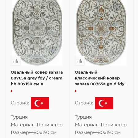
Овальный ковер sahara
Овальный
00765a grey fdy / cream
классический ковер
hb 80x150 см в
sahara 00765a gold fdy /
классическом стиле
cream hb 80x150 см
Страна:
Страна:
Турция
Турция
Материал:
Полиэстер
Материал:
Полиэстер
Размер
—
80x150 см
Размер
—
80x150 см