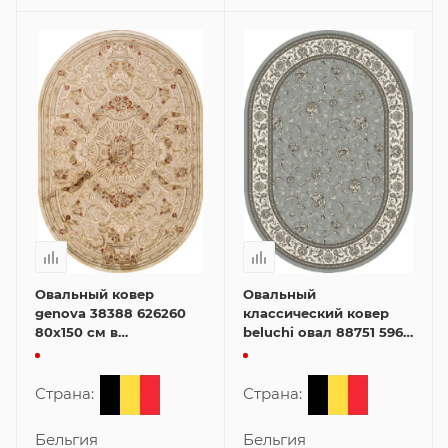
Овальный ковер
Овальный
genova 38388 626260
классический ковер
80x150 см в
beluchi овал 88751 5969
классическом стиле
160x230 см
Страна:
Страна:
Бельгия
Бельгия