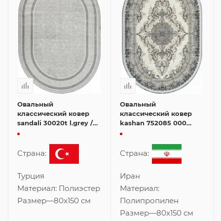
Овальный
Овальный
классический ковер
классический ковер
sandali 30020t l.grey /
kashan 752085 000
cream 80x150 см
80x150 см
Страна:
Страна:
Турция
Иран
Материал:
Полиэстер
Материал:
Размер
—
80x150 см
Полипропилен
Размер
—
80x150 см