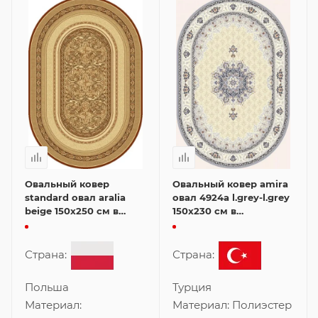
Овальный ковер
Овальный ковер amira
standard овал aralia
овал 4924a l.grey-l.grey
beige 150x250 см в
150x230 см в
классическом стиле
классическом стиле
Страна:
Страна:
Польша
Турция
Материал:
Материал:
Полиэстер