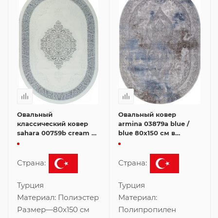
Овальный
Овальный ковер
классический ковер
armina 03879a blue /
sahara 00759b cream hb
blue 80x150 см в
/ grey fdy 80x150 см
классическом стиле
Страна:
Страна:
Турция
Турция
Материал:
Полиэстер
Материал:
Размер
—
80x150 см
Полипропилен