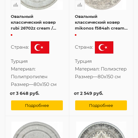
Овальный
Овальный
классический ковер
классический ковер
rubi 26702z cream /
mikonos f584ah cream /
white 80x150 см
d.blue 80x150 см
Страна:
Страна:
Турция
Турция
Материал:
Материал:
Полиэстер
Полипропилен
Размер
—
80x150 см
Размер
—
80x150 см
от
3 648 руб.
от
2 549 руб.
Подробнее
Подробнее