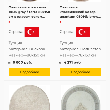
Овальный ковер erva
Овальный
18135 gray / terra 80x150
классический ковер
см в классическом
quantum 03014b brown
стиле
/ brown 78x150 см
Страна:
Страна:
Турция
Турция
Материал:
Вискоза
Материал:
Полиэстер
Размер
—
80x150 см
Размер
—
78x150 см
от
6 600 руб.
от
4 271 руб.
Подробнее
Подробнее