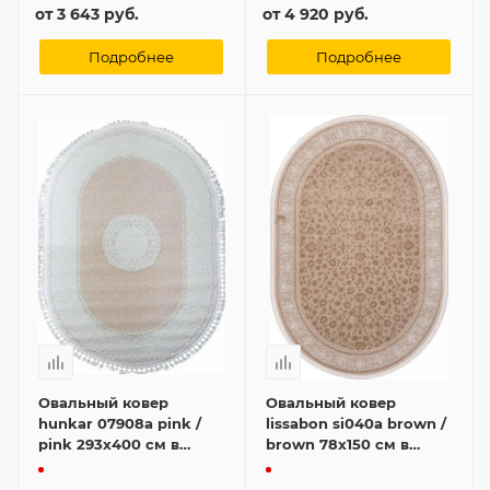
от
3 643 руб.
от
4 920 руб.
Подробнее
Подробнее
Овальный ковер
Овальный ковер
hunkar 07908a pink /
lissabon si040a brown /
pink 293x400 см в
brown 78x150 см в
классическом стиле
классическом стиле