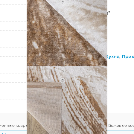
?
Хит-сет
352 000 точек/м²
7 мм
1500 г/м²
Palermo
10150A
Гостиная
,
Зал
,
Кухня
,
Прих
На пол
?
Джутовая
?
Рельефный
80
150
менные ковры
Современные бежевые ковры
Бежевые ков