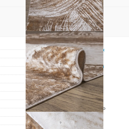
Прямоугольник
Бежевый
?
Синтетический
Полиэстер
Современный
Абстракция
Турция
100% Полиэстер
Машинный
?
Средний