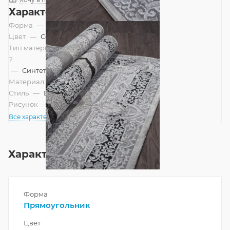
Характеристики
Форма
—
Прямоугольник
Цвет
—
Серый
Тип материала
?
—
Синтетический
Материал
—
Полиэстер
Стиль
—
Восточный
Рисунок
—
Классический
Все характеристики
Характеристики
Форма
Прямоугольник
Цвет