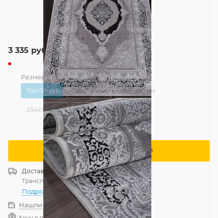
3 335
руб.
Размер
—
78x150 см
78x150 см
156x230 см
195x290 см
234x340 см
293x400 см
Сообщить о поступлении
Доставка
Россия
Транспортной компанией
—
бесплатно
Подробнее
Нашли дешевле?
Хочу в подарок