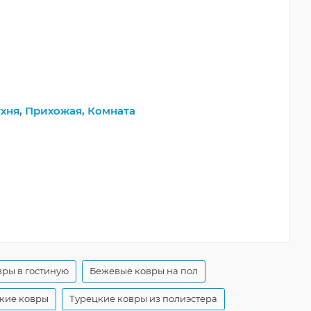
хня
,
Прихожая
,
Комната
ры в гостиную
Бежевые ковры на пол
ские ковры
Турецкие ковры из полиэстера