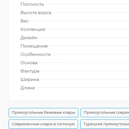
Плотность
Высота ворса
Вес
Коллекция
Дизайн
Помещение
Особенности
Основа
Фактура
Ширина
Длина
Прямоугольные бежевые ковры
Прямоугольные совре
Современные ковры в гостиную
Турецкие прямоуголь