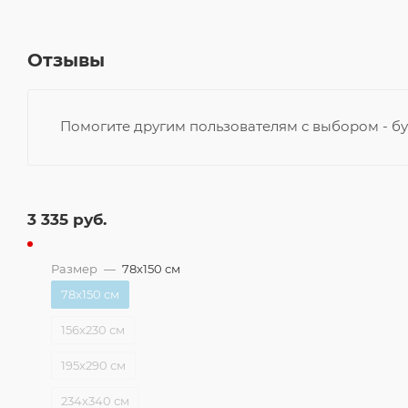
Отзывы
Помогите другим пользователям с выбором - бу
3 335
руб.
Размер
—
78x150 см
78x150 см
156x230 см
195x290 см
234x340 см