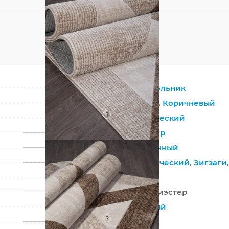
Прямоугольник
Бежевый
,
Коричневый
?
Синтетический
Полиэстер
Современный
Геометрический
,
Зигзаги
Турция
100% Полиэстер
Машинный
?
Средний