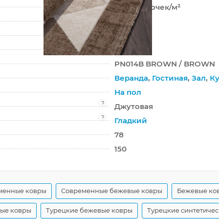
530 000 точек/м²
9 мм
1950 г/м²
PANAMA
PN014B BROWN / BROWN
Веранда
,
Гостиная
,
Зал
,
Ку
На пол
?
Джутовая
?
Гладкий
78
150
менные ковры
Современные бежевые ковры
Бежевые ков
ные ковры
Турецкие бежевые ковры
Турецкие синтетиче