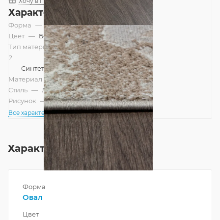
Хочу в подарок
Характеристики
Форма
—
Овал
Цвет
—
Бежевый
Тип материала
?
—
Синтетический
Материал
—
Полиэстер
Стиль
—
Лофт, Современный
Рисунок
—
Абстракция
Все характеристики
Характеристики
Форма
Овал
Цвет