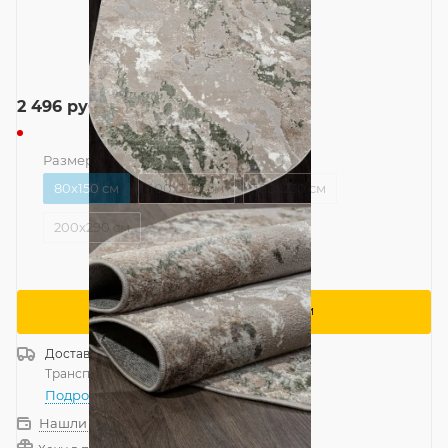
2 496
руб.
Размер
—
80x150 см
80x150 см
100x200 см
160x230 см
200x290 см
Сообщить о поступлении
Доставка
Россия
Транспортной компанией
—
бесплатно
Подробнее
Нашли дешевле?