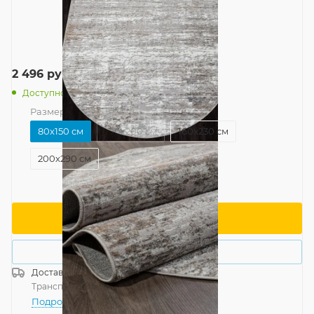
2 496
руб.
/шт
Доступно: 25
Размер
—
80x150 см
80x150 см
100x200 см
160x230 см
200x290 см
В корзину
Купить в 1 клик
Доставка
Россия
Транспортной компанией
—
бесплатно
Подробнее