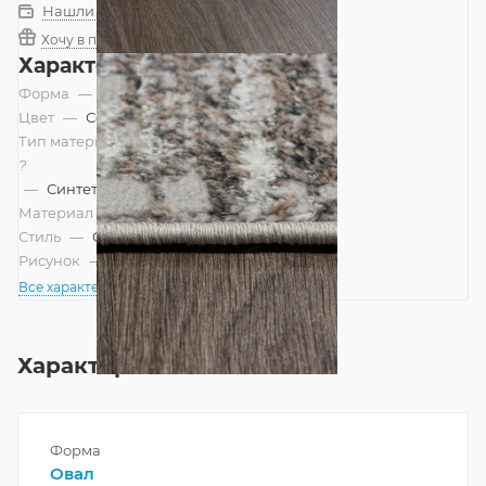
Нашли дешевле?
Хочу в подарок
Характеристики
Форма
—
Овал
Цвет
—
Серый
Тип материала
?
—
Синтетический
Материал
—
Полиэстер
Стиль
—
Современный
Рисунок
—
Абстракция
Все характеристики
Характеристики
Форма
Овал